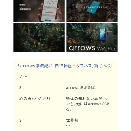
「arrows漂流記#1 自律神経＋タフネス」篇（15秒）
♪～
S：
arrows漂流記#1
心の声（オダギリ）：
得体の知れない島だ…。
でも、俺にはarrowsがあ
る。
S：
世界初
…