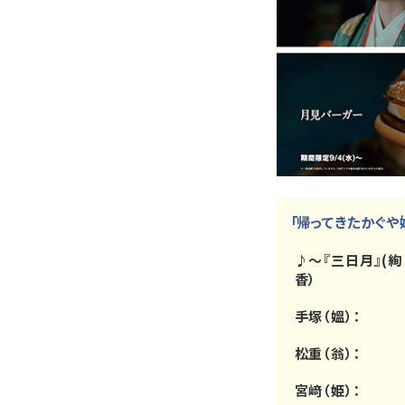
「帰ってきたかぐや姫
♪～『三日月』(絢
香）
手塚（媼）：
松重（翁）：
宮﨑（姫）：