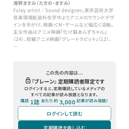
滝野ますみ（たきの・ますみ）
Foley artist／Sound designer。東京芸術大学
音楽環境創造科在学中よりアニメのサウンドデザ
インを手がけ、映画・CM・ゲームなど幅広く活動。
主な作品はアニメ映画『化け猫あんずちゃん』
（24）、短編アニメ映画『グレートラビット』（12）、
…
この先の内容は...
『
ブレーン
』 定期購読者限定です
ログインすると、定期購読しているメディアの
すべての記事が読み放題となります。
購読
1誌
あたり 約
3,000
記事が読み放題！
ログインして読む
定期購読を申し込む