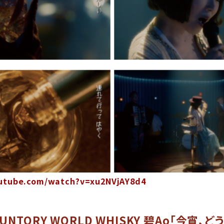
utube.com/watch?v=xu2NVjAY8d4
NTORY WORLD WHISKY 碧Ao「今宵、