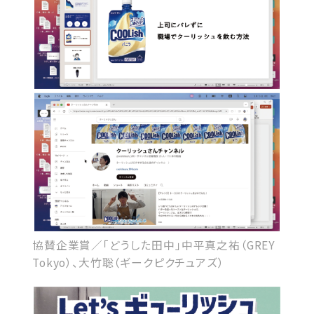
協賛企業賞／「どうした田中」中平真之祐（GREY
Tokyo）、大竹聡（ギークピクチュアズ）