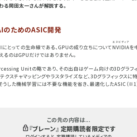
わる岡田太一さんが解説する。
AIのためのASIC開発
エヌビディア
Iにとっての生命線である、GPUの成り立ちについて
NVIDIA
を
えるのはGPUだけではありません。
s Prcessing Unitの略であり、その出自はゲーム向けの3Dグ
、テクスチャマッピングやラスタライズなど、3Dグラフィックスに
そうした機械学習には不要な機能を省き、最適化したASIC（※1
この先の内容は...
『
ブレーン
』 定期購読者限定です
ログインすると、定期購読しているメディアの