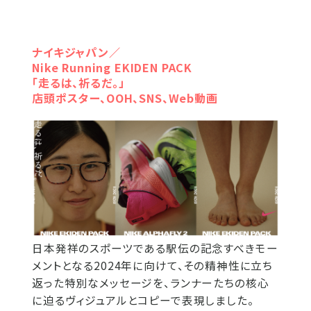
ナイキジャパン／
Nike Running EKIDEN PACK
「走るは、祈るだ。」
店頭ポスター、OOH、SNS、Web動画
日本発祥のスポーツである駅伝の記念すべきモー
メントとなる2024年に向けて、その精神性に立ち
返った特別なメッセージを、ランナーたちの核心
に迫るヴィジュアルとコピーで表現しました。