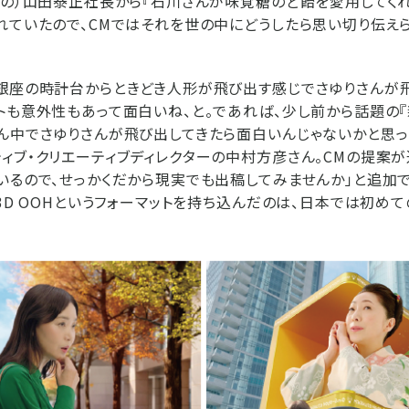
糖の）山田泰正社長から『石川さんが味覚糖のど飴を愛用してく
れていたので、CMではそれを世の中にどうしたら思い切り伝え
銀座の時計台からときどき人形が飛び出す感じでさゆりさんが
トも意外性もあって面白いね、と。であれば、少し前から話題の
ん中でさゆりさんが飛び出してきたら面白いんじゃないかと思っ
ィブ・クリエーティブディレクターの中村方彦さん。CMの提案が通
いるので、せっかくだから現実でも出稿してみませんか」と追加
に3D OOHというフォーマットを持ち込んだのは、日本では初め