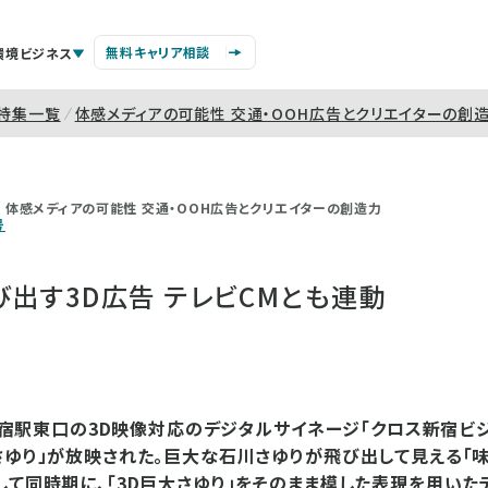
無料キャリア相談
環境ビジネス
特集一覧
体感メディアの可能性 交通・OOH広告とクリエイターの創
体感メディアの可能性 交通・OOH広告とクリエイターの創造力
号
出す3D広告 テレビCMとも連動
JR新宿駅東口の3D映像対応のデジタルサイネージ「クロス新宿ビジ
さゆり」が放映された。巨大な石川さゆりが飛び出して見える「
して同時期に、「3D巨大さゆり」をそのまま模した表現を用いたテ