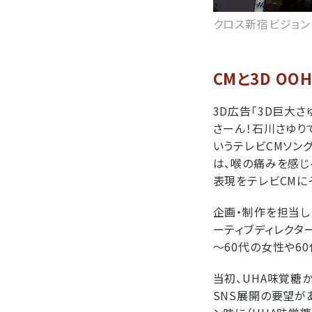
クロス新宿ビジョン
CMと3D O
3D広告「3D巨大
さーん！石川さゆり
いうテレビCMソン
は、喉の痛みを感じ
表現をテレビCMに
企画・制作を担当し
ーティブディレクタ
～60代の女性や6
当初、UHA味覚糖
SNS展開の要望が