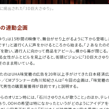
に掲出された「3D巨大さゆり」。
OHの連動企画
さゆり」は15秒間の映像で、舞台がせり上がるように下から登場し
です！」と道行く人に声をかけるところから始まる。「♪あなたの
グを歌い、通行人に向かって商品をアピール。横から幕が閉じる。
る女性がふとビルを見上げると、街頭ビジョンに「3D巨大さゆり
そのまま用いている。
たのはUHA味覚糖の広告を20年以上手がけてきた日本経済広
ー／CMプランナーの角川知紀さんは「今回の企画は、『味覚糖の
0代男性の購買層獲得が目的です」と説明する。
からのオリエン時には、「石川さゆりさんが歌うこと」のほか、テレビ
あり、OOHの希望は特になかったというがどのようにアイデアを