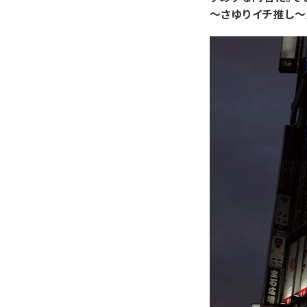
～さゆりイチ推し～