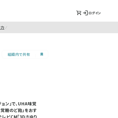
ログイン
造力
組織内で共有
ョン」で、UHA味覚
味覚糖のど飴」をおす
レビCM「3Dさゆり