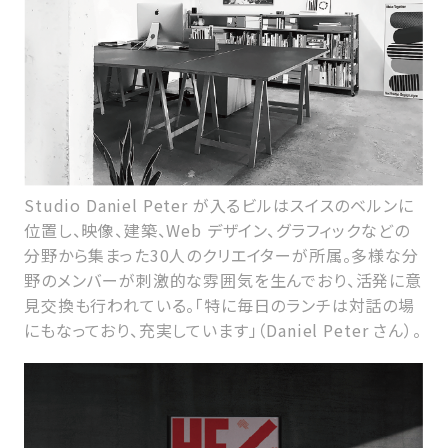
Studio Daniel Peter が入るビルはスイスのベルンに
位置し、映像、建築、Web デザイン、グラフィックなどの
分野から集まった30人のクリエイターが所属。多様な分
野のメンバーが刺激的な雰囲気を生んでおり、活発に意
見交換も行われている。「特に毎日のランチは対話の場
にもなっており、充実しています」（Daniel Peter さん）。