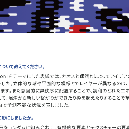
r
について教えてください。
Addiction」をテーマにした表紙では、カオスと偶然とによってアイ
ました。立体的な球や平面的な模様とでレイヤーが異なるのは
ます。また意図的に無秩序に配置することで、調和のとれたエ
して、混沌から新しい繋がりができたり枠を超えたりすることで
由で予測不能な状況を表しました。
に形にしましたか。
形をランダムに組み合わせ、有機的な要素とテクスチャーの要