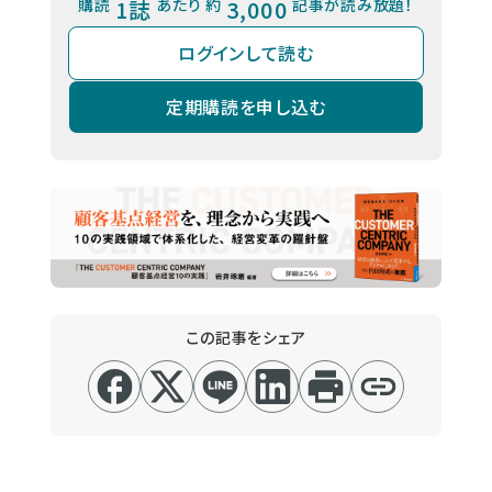
購読
1誌
あたり 約
3,000
記事が読み放題！
ログインして読む
定期購読を申し込む
この記事をシェア