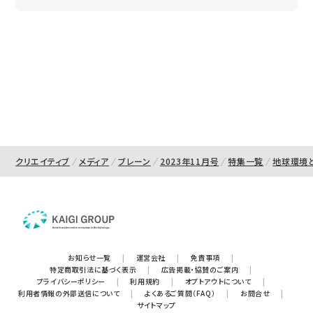
クリエイティブ
メディア
ブレーン
2023年11月号
特集一覧
地球環境
お知らせ一覧
|
運営会社
|
免責事項
|
特定商取引法に基づく表示
|
広告掲載・協賛のご案内
|
プライバシーポリシー
|
利用規約
|
オプトアウトについて
|
利用者情報の外部送信について
|
よくあるご質問（FAQ）
|
お問合せ
|
サイトマップ