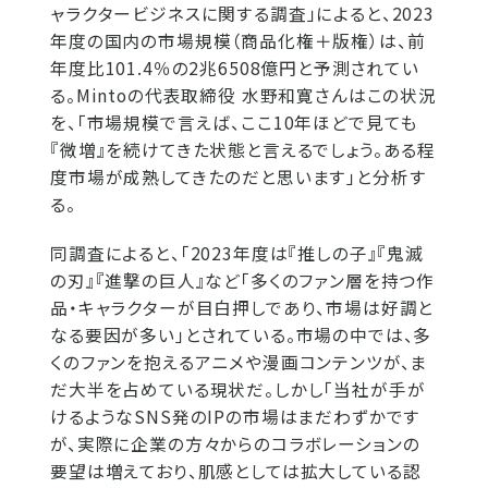
ャラクタービジネスに関する調査」によると、2023
年度の国内の市場規模（商品化権＋版権）は、前
年度比101.4％の2兆6508億円と予測されてい
る。Mintoの代表取締役 水野和寛さんはこの状況
を、「市場規模で言えば、ここ10年ほどで見ても
『微増』を続けてきた状態と言えるでしょう。ある程
度市場が成熟してきたのだと思います」と分析す
る。
同調査によると、「2023年度は『推しの子』『鬼滅
の刃』『進撃の巨人』など「多くのファン層を持つ作
品・キャラクターが目白押しであり、市場は好調と
なる要因が多い」とされている。市場の中では、多
くのファンを抱えるアニメや漫画コンテンツが、ま
だ大半を占めている現状だ。しかし「当社が手が
けるようなSNS発のIPの市場はまだわずかです
が、実際に企業の方々からのコラボレーションの
要望は増えており、肌感としては拡大している認