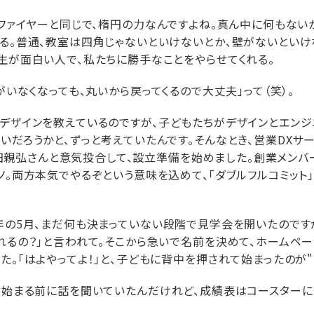
ファイヤーと同じで、楕円の力なんですよね。真ん中に何もない
る。普通、教室は四角じゃないといけないとか、壁がないといけ
生が面白い人で、私たちに勝手なことをやらせてくれる。
がいなくなっても、丸いから戻ってくるので大丈夫」って（笑）。
デザインを教えているのですが、子どもたちがデザインとエンジ
いだろうかと、ずっと考えていたんです。そんなとき、営業DXサ
O、寺田親弘さんと意気投合して、設立準備を始めました。創業メン
ノ。両方本気でやるぞという意味を込めて、「ダブルフルコミット
年の5月、まだ何も決まっていない段階で見学会を開いたのです
れるの？」と言われて。そこから急いで名前を決めて、ホームペー
た。「はよやってよ！」と、子どもに背中を押されて始まったのが"
始まる前に話を聞いていたんだけれど、成績表はコースターに