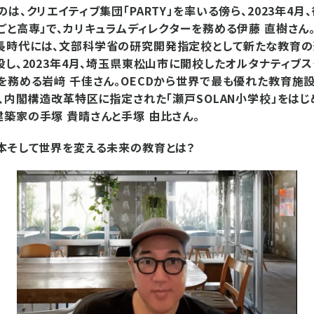
は、クリエイティブ集団「PARTY」を率いる傍ら、2023年4
ごと高専」で、カリキュラムディレクターを務める伊藤 直樹さ
長時代には、文部科学省の研究開発指定校として新たな教育の
設し、2023年4月、埼玉県東松山市に開校したオルタナティブス
を務める岩﨑 千佳さん。OECDから世界で最も優れた教育施
や、内閣構造改革特区に指定された「瀬戸SOLAN小学校」をは
築家の手塚 貴晴さんと手塚 由比さん。
本そして世界を変える未来の教育とは？