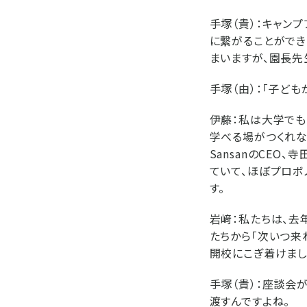
手塚（貴）：
キャンプ
に繋がることができ
まいますが、園長先
手塚（由）：
「子ども
伊藤：
私は大学でも
学べる場がつくれな
SansanのCE
ていて、ほぼプロボ
す。
岩﨑：
私たちは、去
たちから「次いつ来
開校にこぎ着けまし
手塚（貴）：
座談会が
渡すんですよね。