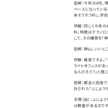
岩﨑：
今年の4月、
ベースになってい
来そうぞう科」。学
伊藤：
同じく今年の
料、特徴はテクノロ
して、その構想を「
岩﨑：
神山、いいと
伊藤：
最高ですよ。
ライトオフィスがあ
なんだろう？」と感じ
岩﨑：
都会と田舎で
計された「ふじよう
手塚（由）：
ふじよう
は教室があるのです