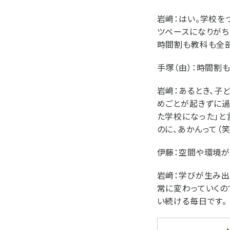
岩﨑：
はい。学校を
ツベースになりがち
時間割も教科も全部
手塚（由）：
時間割も
岩﨑：
あるとき、子
めごとが起きずに過
た学校になった」と
のに、あかんって（笑
伊藤：
空間や環境が
岩﨑：
学びが生み出
常に変わっていくの
い続ける毎日です。