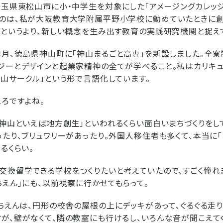
埼玉県東松山市に小・中学生を対象にした「アメージングカレッジ
るのは、私が大阪教育大学附属平野小学校に勤めていたときに創
校というより、新しい概念を生み出す教育の実践研究機関と捉え
4月、徳島県神山町に「神山まるごと高専」を新設しました。全
ジーとデザインと起業家精神の全てが学べること。私はカリキュ
神山サークル」という形で言語化しています。
ころですよね。
「神山といえば地方創生」といわれるくらい面白いまちづくりをし
ったり、ブリュワリーがあったり。外国人移住者も多くて、本当に
るくらい。
交換留学できる学校をつくりたいと考えていたので、すごく憧れ
ちえん」にも、以前視察に行かせてもらって。
ちえんは、円形の校舎の屋根の上にデッキがあって、ぐるぐる走り
が、壁がなくて、隣の教室にも行けるし、いろんな音が聞こえてく