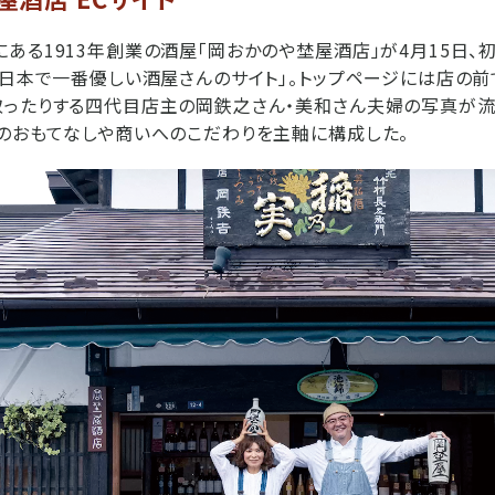
ある1913年創業の酒屋「岡おかのや埜屋酒店」が4月15日、初
「日本で一番優しい酒屋さんのサイト」。トップページには店の前
ったりする四代目店主の岡鉄之さん・美和さん夫婦の写真が流れ
のおもてなしや商いへのこだわりを主軸に構成した。