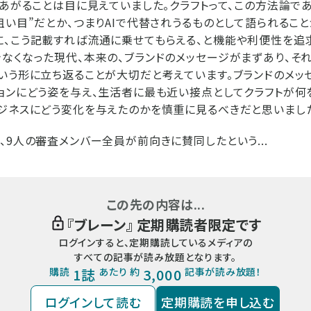
があがることは目に見えていました。クラフトって、この方法論で
狙い目”だとか、つまりAIで代替されうるものとして語られるこ
、こう記載すれば流通に乗せてもらえる、と機能や利便性を追求
なくなった現代、本来の、ブランドのメッセージがまずあり、そ
いう形に立ち返ることが大切だと考えています。ブランドのメッ
ョンにどう姿を与え、生活者に最も近い接点としてクラフトが何
ジネスにどう変化を与えたのかを慎重に見るべきだと思いました
、9人の審査メンバー全員が前向きに賛同したという...
この先の内容は...
『
ブレーン
』 定期購読者限定です
ログインすると、定期購読しているメディアの
すべての記事が読み放題となります。
購読
1誌
あたり 約
3,000
記事が読み放題！
ログインして読む
定期購読を申し込む