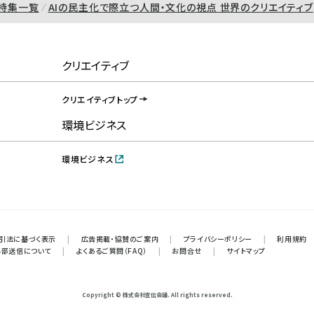
特集一覧
AIの民主化で際立つ人間・文化の視点 世界のクリエイティブ
クリエイティブ
クリエイティブトップ
環境ビジネス
環境ビジネス
引法に基づく表示
|
広告掲載・協賛のご案内
|
プライバシーポリシー
|
利用規約
外部送信について
|
よくあるご質問（FAQ）
|
お問合せ
|
サイトマップ
Copyright © 株式会社宣伝会議. All rights reserved.