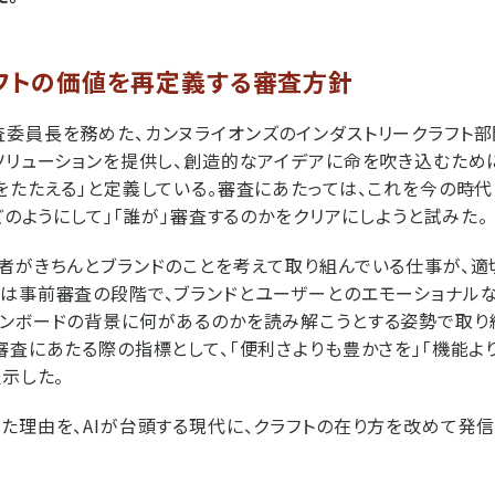
ラフトの価値を再定義する審査方針
委員長を務めた、カンヌライオンズのインダストリークラフト部
ソリューションを提供し、創造的なアイデアに命を吹き込むため
をたたえる」と定義している。審査にあたっては、これを今の時
「どのようにして」「誰が」審査するのかをクリアにしようと試みた。
者がきちんとブランドのことを考えて取り組んでいる仕事が、適
は事前審査の段階で、ブランドとユーザーとのエモーショナル
ンボードの背景に何があるのかを読み解こうとする姿勢で取り
審査にあたる際の指標として、「便利さよりも豊かさを」「機能よ
提示した。
た理由を、AIが台頭する現代に、クラフトの在り方を改めて発
。