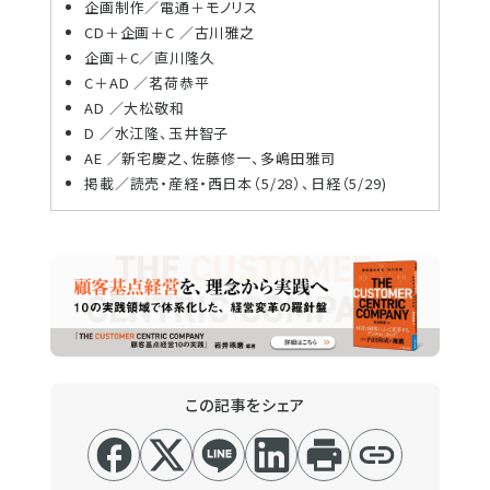
企画制作／電通＋モノリス
CD＋企画＋C ／古川雅之
企画＋C／直川隆久
C＋AD ／茗荷恭平
AD ／大松敬和
D ／水江隆、玉井智子
AE ／新宅慶之、佐藤修一、多嶋田雅司
掲載／読売・産経・西日本（5/28）、日経（5/29)
この記事をシェア