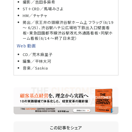
撮影／吉田多麻希
ST＋CRD／馬場みさよ
HM／チャチャ
掲出／京王井の頭線渋谷駅ホーム上 フラッグ（6/19
～ 6/25）、渋谷駅ハチ公広場地下鉄出入口壁面看
板・東急田園都市線渋谷駅改札外通路看板・同駅ホ
ーム看板（6/14 ～終了日未定）
Web 動画
CD／荒木麻里子
編集／平林大河
音楽／Saskia
この記事をシェア