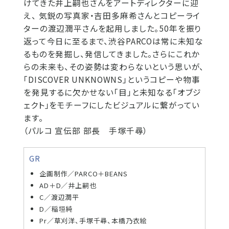
けてきた井上嗣也さんをアートディレクターに迎
え、 気鋭の写真家・吉田多麻希さんとコピーライ
ターの渡辺潤平さんを起用しました。50年を振り
返って今日に至るまで、渋谷PARCOは常に未知な
るものを発掘し、発信してきました。さらにこれか
らの未来も、その姿勢は変わらないという思いが、
「DISCOVER UNKNOWNS」というコピーや物事
を発見するに欠かせない「目」と未知なる「オブジ
ェクト」をモチーフにしたビジュアルに繋がってい
ます。
（パルコ 宣伝部 部長 手塚千尋）
GR
企画制作／PARCO＋BEANS
AD＋D／井上嗣也
C／渡辺潤平
D／稲垣純
Pr／草刈洋、手塚千尋、本橋乃衣絵