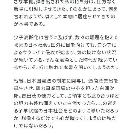
さな本棚。弾き出された私の持ち分は、仕方なく
職場に引越しさせてきた。そのなかにあって、何を
言われようが、頑として本棚に居座らせてきたの
が本書である。
少子高齢化は言うに及ばず、数々の難題を抱えた
ままの日本社会。国外に目を向けても、ロシアに
よるウクライナ侵攻が始まり、気の抜けない状況
が続いている。そんな混沌とした時代が続いてい
るからこそ、折に触れて本書を開いてしまうのだ。
戦後、日本国憲法の制定に関与し、通商産業省を
誕生させ、電力事業再編の中心を担った白洲次
郎。吉田茂の懐刀として、占領軍とも渡り合うほど
の胆力も兼ね備えていた白洲だったら、この迷え
る子羊状態の日本社会をどのように導いただろう
か。想像するだけでも心が躍ってしまうのは私だ
けではないだろう。