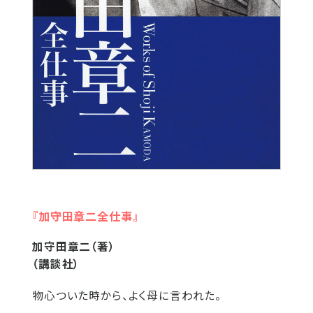
『加守田章二全仕事』
加守田章二（著）
（講談社）
物心ついた時から、よく母に言われた。