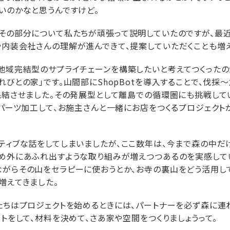
いのかなと思うんですけど。
その部分について私たちが頑張って説明していたのですが、最近
内装会社さんの理解が進んできて、提案していただくことも増
地域完結型のサプライチェーンを構築したいと考えてつくったの
れびとの家」です。山間部にShopBotを導入することで、伐採
完結させました。その発展型として離島での循環圏にも挑戦して
0パーツ加工して、お施主さんと一緒にお店をつくるプロジェク
ティブな話をしてしまいましたが、ここ数年は、今まで森の中だ
め外にあふれ出すような取り組みが増えつつあるのを実感して
がらその山をセラピーに使おうとか、お寺の裏山をどう活用し
増えてきました。
たちはプロジェクトを始めるときには、パートナーを必ず森に連
ストをして、材料を決めて、さあ家や空間をつくりましょうって。