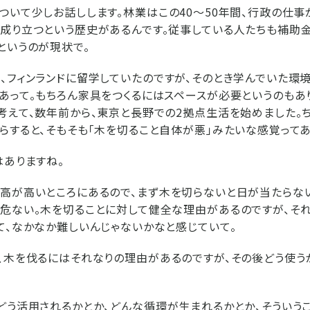
ついて少しお話しします。林業はこの40～50年間、行政の仕事
成り立つという歴史があるんです。従事している人たちも補助
というのが現状で。
、フィンランドに留学していたのですが、そのとき学んでいた環
あって。もちろん家具をつくるにはスペースが必要というのもあり
考えて、数年前から、東京と長野での2拠点生活を始めました。
らすると、そもそも「木を切ること自体が悪」みたいな感覚ってあ
はありますね。
高が高いところにあるので、まず木を切らないと日が当たらな
危ない。木を切ることに対して健全な理由があるのですが、そ
て、なかなか難しいんじゃないかなと感じていて。
、木を伐るにはそれなりの理由があるのですが、その後どう使う
どう活用されるかとか、どんな循環が生まれるかとか、そういうこ