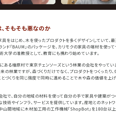
は、そもそも悪なのか
家具をはじめ、木を使ったプロダクトを多くデザインしていて、
ンド「BAUM」のパッケージを、カリモクの家具の端材を使ってつ
術大学の准教授として、教育にも携わり始めています。
にある檜原村で東京チェンソーズという林業の会社をやってい
来の林業ですが、森づくりだけでなく、プロダクトをつくったり、
、ことづくりを同じ強度で同時に進めることで木や森の価値を上
いう会社で、自分の地域の材料を使って自分の手で家具や建築が
な技術やインフラ、サービスを提供しています。産地とのネット
中山間地域に木材加工用の工作機械「ShopBot」を180台以