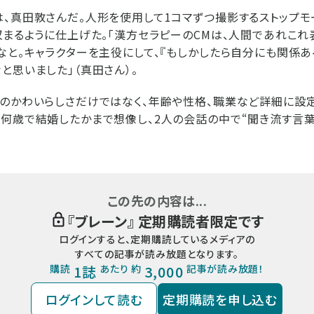
、真田敦さんだ。人形を使用して1コマずつ撮影するストップモ
収まるように仕上げた。「漢方セラピーのCMは、人間であれこれ
なと。キャラクターを主役にして、『もしかしたら自分にも関係あ
と思いました」（真田さん）。
のかわいらしさだけではなく、年齢や性格、職業など詳細に設
何歳で結婚したかまで想像し、2人の会話の中で“聞き流す言葉
この先の内容は...
『
ブレーン
』 定期購読者限定です
ログインすると、定期購読しているメディアの
すべての記事が読み放題となります。
購読
1誌
あたり 約
3,000
記事が読み放題！
ログインして読む
定期購読を申し込む