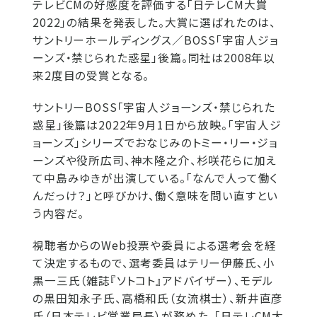
テレビCMの好感度を評価する「日テレCM大賞
2022」の結果を発表した。大賞に選ばれたのは、
サントリーホールディングス／BOSS「宇宙人ジョ
ーンズ・禁じられた惑星」後篇。同社は2008年以
来2度目の受賞となる。
サントリーBOSS「宇宙人ジョーンズ・禁じられた
惑星」後篇は2022年9月1日から放映。「宇宙人ジ
ョーンズ」シリーズでおなじみのトミー・リー・ジョ
ーンズや役所広司、神木隆之介、杉咲花らに加え
て中島みゆきが出演している。「なんで人って働く
んだっけ？」と呼びかけ、働く意味を問い直すとい
う内容だ。
視聴者からのWeb投票や委員による選考会を経
て決定するもので、選考委員はテリー伊藤氏、小
黒一三氏（雑誌『ソトコト』アドバイザー）、モデル
の黒田知永子氏、高橋和氏（女流棋士）、新井直彦
氏（日本テレビ営業局長）が務めた。「日テレCM大