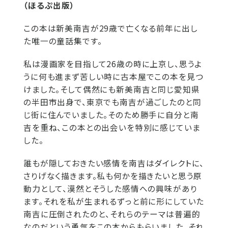
（ほるぷ出版）
この本は新美南吉が29歳で亡くなる前年に出し
た唯一の童話集です。
私は漫画家を目指して26歳の時に上京し、思うよ
うに何も進まず苦しい時に古本屋でこの本を見つ
けました。そして偶然にも新美南吉と同じ愛知県
の半田市出身で、東京でも南吉が過ごしたのと同
じ街に住んでいました。そのため勝手に自分と南
吉を重ね、この本との出会いを特別に感じていま
した。
誰もが隠しておきたい感情を南吉はダイレクトに、
さりげなく描きます。私も何かを描きたいと思う原
動力として、漠然とそうした感情への興味があり
ます。それを私が生まれるずっと前に形にしていた
南吉に圧倒されたのと、それらのテーマは普遍的
なのだという勇気をこの本からもらいました。それ