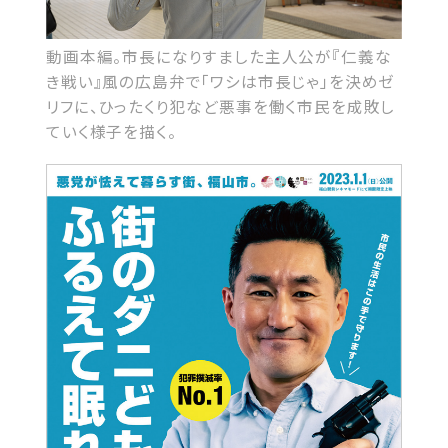
動画本編。市長になりすました主人公が『仁義な
き戦い』風の広島弁で「ワシは市長じゃ」を決めゼ
リフに、ひったくり犯など悪事を働く市民を成敗し
ていく様子を描く。