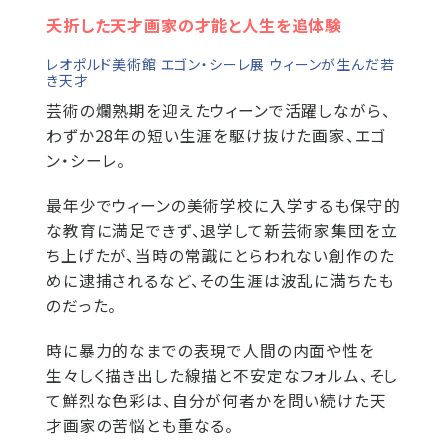
夭折した天才画家の才能と人生を追体験
レオポルド美術館 エゴン・シーレ展 ウィーンが生んだ若
き天才
芸術の爛熟期を迎えたウィーンで活躍しながら、
わずか28年の短い生涯を駆け抜けた画家、エゴ
ン・シーレ。
最年少でウィーンの美術学校に入学するも保守的
な教育に満足できず、退学して新芸術家集団を立
ち上げたが、当時の常識にとらわれない創作のた
めに逮捕されるなど、その生涯は波乱に満ちたも
のだった。
時に暴力的なまでの表現で人間の内面や性を
生々しく描き出した線描と不安定なフォルム、そし
て鮮烈な色彩は、自分が何者かを問い続けた天
才画家の苦悩とも重なる。