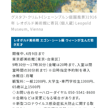
グスタフ・クリムト《シェーンブルン庭園風景》1916
年 レオポルド美術館に寄託（個人蔵）Leopold
Museum, Vienna
レオポルド美術館 エゴン・シーレ展 ウィーンが生んだ若
き天才
開催中、4月9日まで
東京都美術館［東京・台東区］
9時30分～17時30分（金曜は20時まで、入室は閉
室時間の30分前まで）※日時指定予約制を導入
休館日：月曜
観覧料：一般2200円、大学生・専門学校生1300円、
65歳以上1500円
◇お問い合わせ→ハローダイヤル 050-5541-8600
※会期などは変更になる場合があります。
※新型コロナウイルス感染症拡大防止に関する取