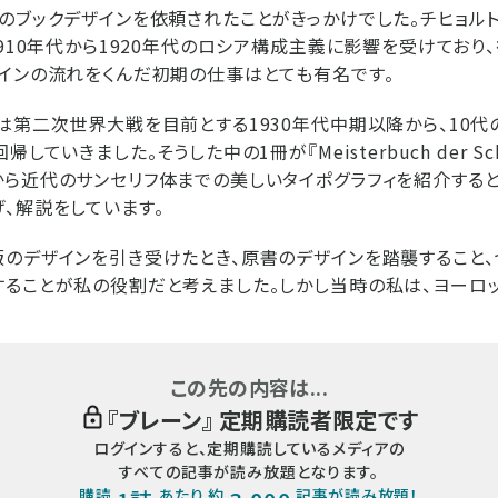
のブックデザインを依頼されたことがきっかけでした。チヒョル
1910年代から1920年代のロシア構成主義に影響を受けており
インの流れをくんだ初期の仕事はとても有名です。
は第二次世界大戦を目前とする1930年代中期以降から、10
していきました。そうした中の1冊が『Meisterbuch der Sch
ら近代のサンセリフ体までの美しいタイポグラフィを紹介する
、解説をしています。
のデザインを引き受けたとき、原書のデザインを踏襲すること、
ることが私の役割だと考えました。しかし当時の私は、ヨーロッパ
この先の内容は...
『
ブレーン
』 定期購読者限定です
ログインすると、定期購読しているメディアの
すべての記事が読み放題となります。
購読
あたり 約
記事が読み放題！