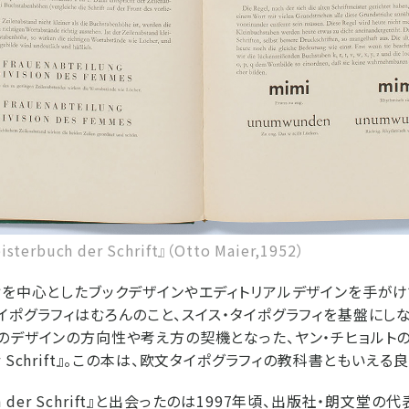
erbuch der Schrift』（Otto Maier,1952）
ィを中心としたブックデザインやエディトリアルデザインを手が
イポグラフィはむろんのこと、スイス・タイポグラフィを基盤にし
のデザインの方向性や考え方の契機となった、ヤン・チヒョルト
h der Schrift』。この本は、欧文タイポグラフィの教科書ともいえる
uch der Schrift』と出会ったのは1997年頃、出版社・朗文堂