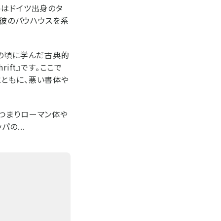
トはドイツ出身のタ
、彼のバウハウスを系
代の頃に学んだ古典的
rift』です。ここで
とともに、悪い書体や
つまりローマン体や
の...