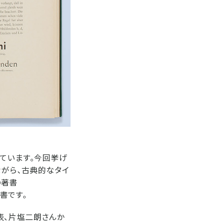
けています。今回挙げ
ながら、古典的なタイ
の著書
良書です。
の代表、片塩二朗さんか