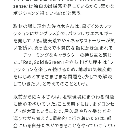
sense』は独自の昂揚感を発しているから、確かな
ポジションを得ているのだと思う。
取材の場に現れた佐々木さんは、黒ずくめのファ
ッションにサングラス姿で、パワフルなエネルギー
を発している。破天荒でやんちゃなストーリーが笑
いを誘い、真っ直ぐで本質的な話に惹き込まれる
──チャーミングなキャラクターの持ち主と感じ
た。「Red,Gold＆Green」を立ち上げた理由は「フ
ァッションを楽しみ続けるため、地球の気候変動
をはじめとするさまざまな問題を、少しでも解決
していきたい」と考えてのことという。
以前から佐々木さんは、地球環境にまつわる問題
に関心を抱いていた。ことを興すには、まずコンセ
プトが大事ということで、屋久島や八ヶ岳などを
巡りながら考えた。最終的に行き着いたのは、都
会にいる自分たちができることをやっていこうとい