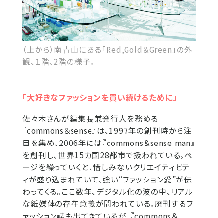
（上から）南青山にある「Red,Gold＆Green」の外
観、１階、2階の様子。
「大好きなファッションを買い続けるために」
佐々木さんが編集長兼発行人を務める
『commons＆sense』は、1997年の創刊時から注
目を集め、2006年には『commons＆sense man』
を創刊し、世界15カ国28都市で扱われている。ペ
ージを繰っていくと、惜しみないクリエイティビテ
ィが盛り込まれていて、強い“ファッション愛”が伝
わってくる。ここ数年、デジタル化の波の中、リアル
な紙媒体の存在意義が問われている。廃刊するフ
ァッション誌も出てきているが、『commons＆