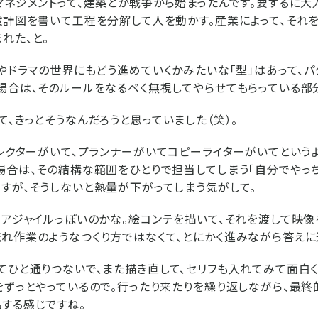
マネジメントって、建築とか戦争から始まったんです。要するに大
設計図を書いて工程を分解して人を動かす。産業によって、それを
れた、と。
Mやドラマの世界にもどう進めていくかみたいな「型」はあって、
場合は、そのルールをなるべく無視してやらせてもらっている部
て、きっとそうなんだろうと思っていました（笑）。
ィレクターがいて、プランナーがいてコピーライターがいてという
場合は、その結構な範囲をひとりで担当してしまう「自分でやっち
すが、そうしないと熱量が下がってしまう気がして。
、アジャイルっぽいのかな。絵コンテを描いて、それを渡して映像
れ作業のようなつくり方ではなくて、とにかく進みながら答えに
てひと通りつないで、また描き直して、セリフも入れてみて面白
をずっとやっているので。行ったり来たりを繰り返しながら、最
する感じですね。