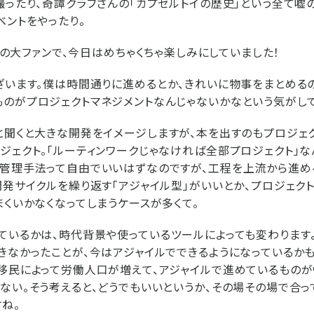
撮ったり、奇譚クラブさんの「カプセルトイの歴史」という全て嘘
ベントをやったり。
N』の大ファンで、今日はめちゃくちゃ楽しみにしていました！
ざいます。僕は時間通りに進めるとか、きれいに物事をまとめる
のがプロジェクトマネジメントなんじゃないかなという気がして
と聞くと大きな開発をイメージしますが、本を出すのもプロジェ
ジェクト。「ルーティンワークじゃなければ全部プロジェクト」な
管理手法って自由でいいはずなのですが、工程を上流から進め
開発サイクルを繰り返す「アジャイル型」がいいとか、プロジェク
まくいかなくなってしまうケースが多くて。
ているかは、時代背景や使っているツールによっても変わります
きなかったことが、今はアジャイルでできるようになっているか
移民によって労働人口が増えて、アジャイルで進めているものが
ない。そう考えると、どうでもいいというか、その場その場で合
ね。