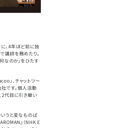
けに、4年ほど前に独
で講師を務めたり。
い何なのか」をひたす
coo」、チャットツー
る会社です。個人活動
、2代目に引き継い
りいうと変なものば
MAN』（NHK E