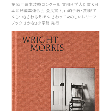
第55回造本装幀コンクール 文部科学大臣賞＆日
本印刷産業連合会 会長賞 村山純子著・装幀『て
んじつきさわるえほん さわってたのしいレリーフ
ブック さかな』小学館 発行