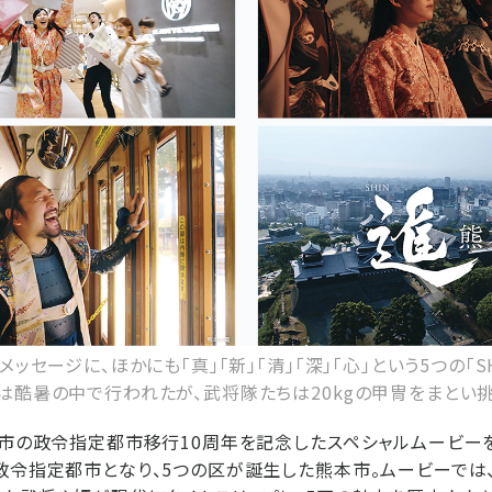
メッセージに、ほかにも「真」「新」「清」「深」「心」という5つの「S
は酷暑の中で行われたが、武将隊たちは20kgの甲冑をまとい挑
、市の政令指定都市移行10周年を記念したスペシャルムービーを
政令指定都市となり、5つの区が誕生した熊本市。ムービーでは