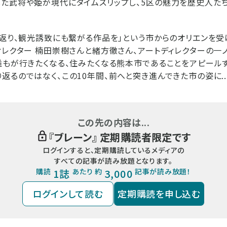
た武将や姫が現代にタイムスリップし、5区の魅力を歴史人た
返り、観光誘致にも繋がる作品を」という市からのオリエンを受けた
ィレクター 楠田崇樹さんと緒方徹さん、アートディレクターの一
誰もが行きたくなる、住みたくなる熊本市であることをアピール
返るのではなく、この10年間、前へと突き進んできた市の姿に..
この先の内容は...
『
ブレーン
』 定期購読者限定です
ログインすると、定期購読しているメディアの
すべての記事が読み放題となります。
購読
1誌
あたり 約
3,000
記事が読み放題！
ログインして読む
定期購読を申し込む