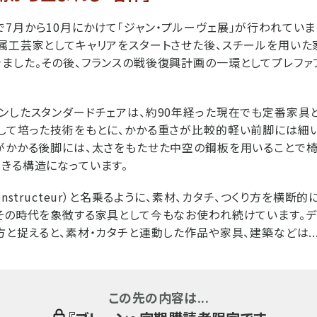
7月から10月にかけて「ジャン・プルーヴェ展」が行われていま
属工芸家としてキャリアをスタートさせた後、スチールを用いた
ました。その後、フランスの戦後復興計画の一環としてプレフ
ンしたスタンダードチェアは、約90年経った現在でも定番家具
して培った技術をもとに、かかる重さが比較的軽い前脚には細
がかかる後脚には、太さをもたせた中空の鋼板を用いることで
きる構造になっています。
onstructeur）と名乗るように、素材、カタチ、つくり方を横断
その時代を象徴する家具として今もなお使われ続けています。デ
方と捉えると、素材・カタチと連動した作品や家具、建築などは..
この先の内容は...