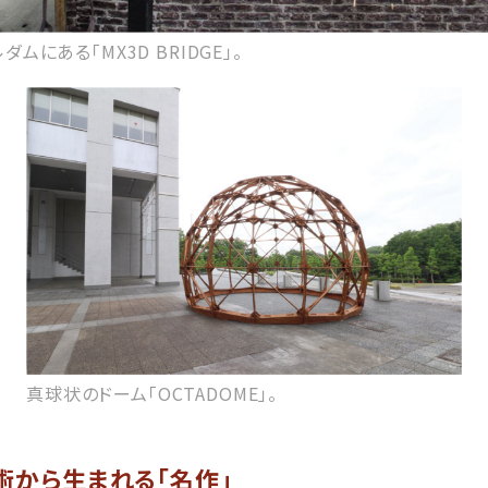
ムにある「MX3D BRIDGE」。
真球状のドーム「OCTADOME」。
術から生まれる「名作」