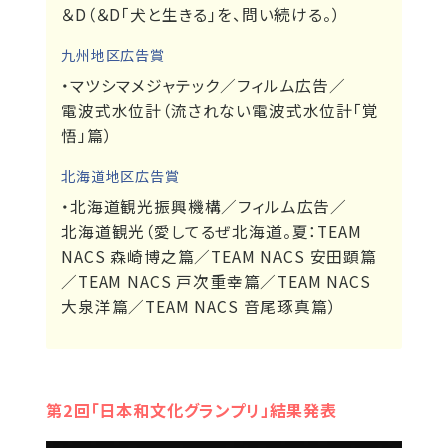
＆D（＆D｢犬と生きる｣を、問い続ける。）
九州地区広告賞
・マツシマメジャテック／フィルム広告／
電波式水位計（流されない電波式水位計「覚
悟」篇）
北海道地区広告賞
・北海道観光振興機構／フィルム広告／
北海道観光（愛してるぜ北海道。夏：TEAM
NACS 森崎博之篇／TEAM NACS 安田顕篇
／TEAM NACS 戸次重幸篇／TEAM NACS
大泉洋篇／TEAM NACS 音尾琢真篇）
第2回「日本和文化グランプリ」結果発表