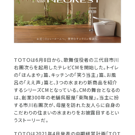
ＴＯＴＯは6月8日から、歌舞伎役者の三代目市川
右團次らを起用したテレビCMを開始した。トイレ
の「ほんまや」篇、キッチンの「笑う当主」篇、お風
呂の「ええ声」篇と、3つの水まわり新商品を紹介
するシリーズCMとなっている。CMの舞台となるの
は、創業300年の老舗呉服屋「東陶屋」。当主に扮
する市川右團次が、母屋を訪れた友人らに自身の
こだわりの住まいの水まわりをお披露目するとい
うストーリーだ。
ＴＯＴＯは2021年4月発表の中期経営計画「ＴＯＴ