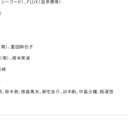
N（シーフード）、FLUX（旨辛豚骨）
也
（南）、重田麻也子
（南）、根本茉波
見綾
子
郎、椋木敦、傍島篤夫、新宅圭介、卯木剛、中島沙羅、相浦悠