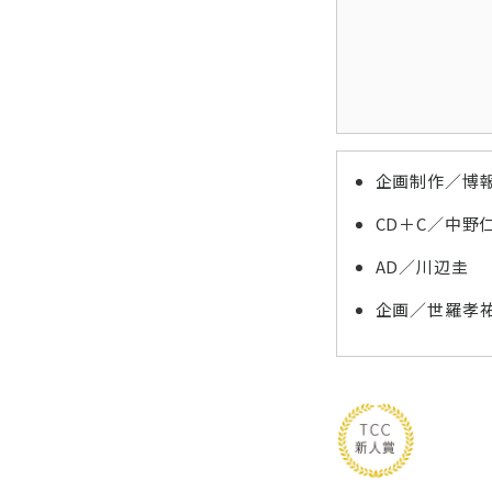
企画制作／博報
CD＋C／中野
AD／川辺圭
企画／世羅孝祐