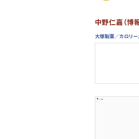
中野仁嘉（博
大塚製薬／カロリー