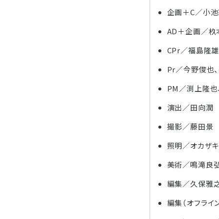
企画＋C／小池
AD＋企画／杦
CPr／福島隆
Pr／今野俊也
PM／渕上隆也
演出／田向潤
撮影／藤田景
照明／オカザ
美術／鳴滝良
編集／久保雅之
編集（オフライ