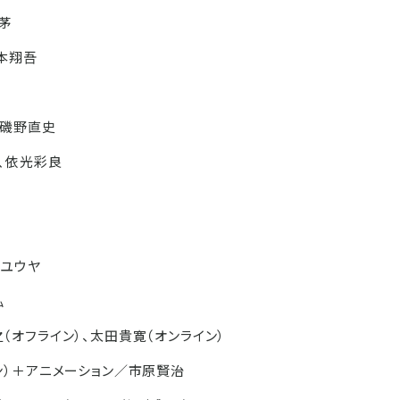
茅
本翔吾
雄
、磯野直史
、依光彩良
キユウヤ
弘
（オフライン）、太田貴寛（オンライン）
ン）＋アニメーション／市原賢治