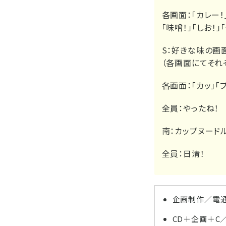
各画面：
「カレー！
「味噌！」「しお！
S：
好きな味の画
（各画面にてそれ
各画面：
「カッ」「プ
全員：
やったね！
南：
カップヌード
全員：
日清！
企画制作／電通
CD＋企画＋C