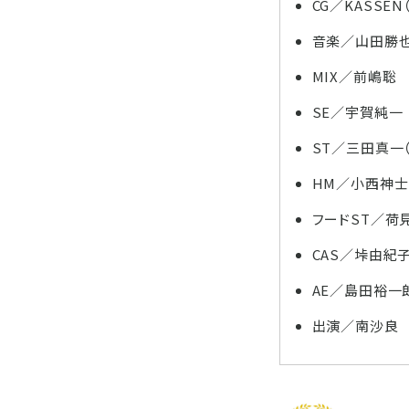
CG／KASSE
音楽／山田勝
MIX／前嶋聡
SE／宇賀純一
ST／三田真一
HM／小西神士
フードST／荷
CAS／垰由紀
AE／島田裕一
出演／南沙良