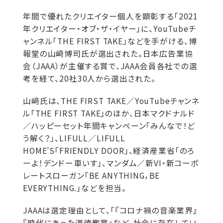
年間で優れたクリエイター個人を顕彰する「2021
年クリエイター・オブ・ザ・イヤー」に、YouTubeチ
ャンネル「THE FIRST TAKE」などを手がける、博
報堂の山﨑博司氏が選出された。日本広告業協
会（JAAA）が主催する賞で、JAAA会員各社での選
考を経て、20社30人から選出された。
山﨑氏は、THE FIRST TAKE／YouTubeチャンネ
ル「THE FIRST TAKE」のほか、日本マクドナルド
／ハッピーセット年間キャンペーン「みんなで！ど
う解く？」、LIFULL／LIFULL
HOME’S「FRIENDLY DOOR」、経済産業省「のろ
ーよ！デンドー車いす」、マンダム／新VI・新コーポ
レートスローガン「BE ANYTHING，BE
EVERYTHING.」などを担当。
JAAAは選定理由として、「『コロナ禍の音楽業界』
『時代にあった道徳教育』など、社会に存在してい