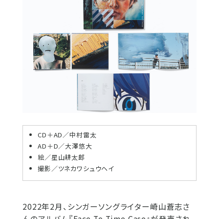
CD＋AD／中村雷太
AD＋D／大澤悠大
絵／星山耕太郎
撮影／ツネカワシュウヘイ
2022年2月、シンガーソングライター崎山蒼志さ
んのアルバム『Face To Time Case』が発売され