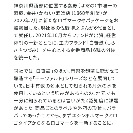
神奈川県西部に位置する秦野（はだの）市唯一の
酒蔵、金井（かねい）酒造店（1868年創業）が
2022年2月に新たなロゴマークやパッケージをお
披露目した。現社長の佐野博之さんが6代目とし
て就任し、2021年10月からファンドが出資。経営
体制の一新とともに、主力ブランド「白笹鼓（しら
ささつづみ）」を中心とする定番商品16種の外装
を統一した。
同社では「白笹鼓」のほか、音楽を麹菌に聴かせて
醸造する「モーツァルト」シリーズなどを展開して
いる。日本有数の名水として知られる丹沢の水を
使用しているという強みがあるものの、地元でも
十分に知られているとは言いがたく認知度に課題
があった。商品ごとのラベルや外箱の形状もバラ
バラであったことから、まずはシンボルマークとロ
ゴタイプからなるロゴマークを一新することに。