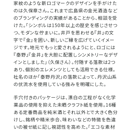
家紋のような新ロゴマークのデザインを手がけた
のは久保章さん。これまで広島県の金光酒造など
のブランディングの実績があることから、相談を受
けた。「シンボルは150年以上の歴史を感じさせつ
つ、モダンな佇まいに。井戸を思わせる『井』の文
字で『金』を囲い、新しいご縁を広げていくイメー
ジです。地元でもっと愛されるようにと、ロゴには
『秦野』『金井』を大胆に配置しシンメトリーなデザ
インとしました」（久保さん）。付随する落款は2つ
あり、個別のエレメンツとしても活用できる仕様。
社名のほか「秦野丹沢」の落款によって、丹沢山系
の伏流水を使用している強みを明確にした。
手穴付きのパッケージは、漂白の工程がなく化学
薬品の使用を抑えた未晒クラフト紙を使用。16種
ある定番商品を純米酒とそれ以外とで大きく色分
けし、銘柄や精米歩合、味わいなどの特徴を色違
いの被せ紙に記し視認性を高めた。「エコな素材