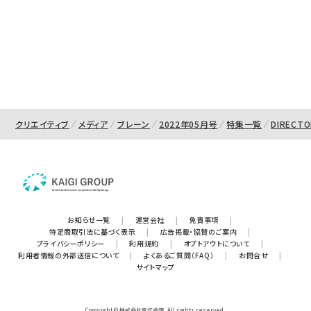
クリエイティブ
メディア
ブレーン
2022年05月号
特集一覧
DIRECTO
お知らせ一覧
|
運営会社
|
免責事項
|
特定商取引法に基づく表示
|
広告掲載・協賛のご案内
|
プライバシーポリシー
|
利用規約
|
オプトアウトについて
|
利用者情報の外部送信について
|
よくあるご質問（FAQ）
|
お問合せ
|
サイトマップ
Copyright © 株式会社宣伝会議. All rights reserved.