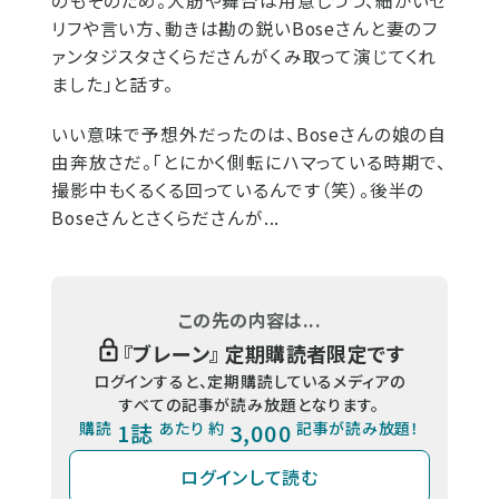
のもそのため。大筋や舞台は用意しつつ、細かいセ
リフや言い方、動きは勘の鋭いBoseさんと妻のフ
ァンタジスタさくらださんがくみ取って演じてくれ
ました」と話す。
いい意味で予想外だったのは、Boseさんの娘の自
由奔放さだ。「とにかく側転にハマっている時期で、
撮影中もくるくる回っているんです（笑）。後半の
Boseさんとさくらださんが...
この先の内容は...
『
ブレーン
』 定期購読者限定です
ログインすると、定期購読しているメディアの
すべての記事が読み放題となります。
購読
1誌
あたり 約
3,000
記事が読み放題！
ログインして読む