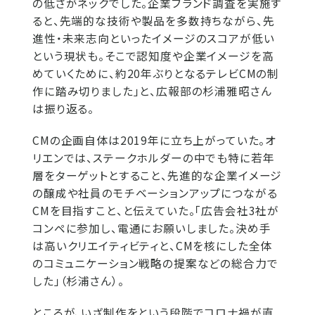
の低さがネックでした。企業ブランド調査を実施す
ると、先端的な技術や製品を多数持ちながら、先
進性・未来志向といったイメージのスコアが低い
という現状も。そこで認知度や企業イメージを高
めていくために、約20年ぶりとなるテレビCMの制
作に踏み切りました」と、広報部の杉浦雅昭さん
は振り返る。
CMの企画自体は2019年に立ち上がっていた。オ
リエンでは、ステークホルダーの中でも特に若年
層をターゲットとすること、先進的な企業イメージ
の醸成や社員のモチベーションアップにつながる
CMを目指すこと、と伝えていた。「広告会社3社が
コンペに参加し、電通にお願いしました。決め手
は高いクリエイティビティと、CMを核にした全体
のコミュニケーション戦略の提案などの総合力で
した」（杉浦さん）。
ところが、いざ制作をという段階でコロナ禍が直