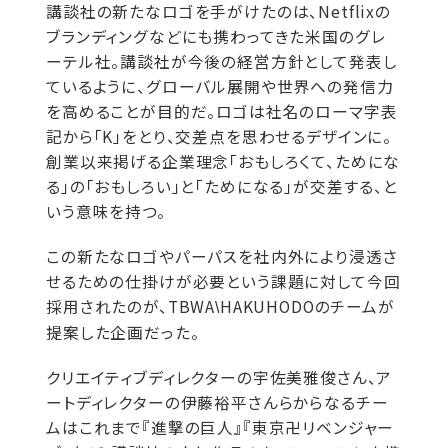
講談社の新たなロゴを手がけたのは、Netflixの
ブランディングなどにも携わってきた米国のグレ
ーテル社。講談社が今後の経営方針として発表し
ているように、グローバル展開や世界への発信力
を高めることが目的だ。ロゴは社名のローマ字表
記から「K」をとり、交差点を思わせるデザインに。
創業以来掲げる企業理念「おもしろくて、ためにな
る」の「おもしろい」と「ためになる」が交差する、と
いう意味を持つ。
この新たなロゴやパーパスを社内外により浸透さ
せるための仕掛けが必要という課題に対して今回
採用されたのが、TBWA
HAKUHODOのチームが
\
提案した企画だった。
クリエイティブディレクターの宇佐美雅俊さん、ア
ートディレクターの伊藤裕平さんらからなるチー
ムはこれまで『進撃の巨人』『東京卍リベンジャー