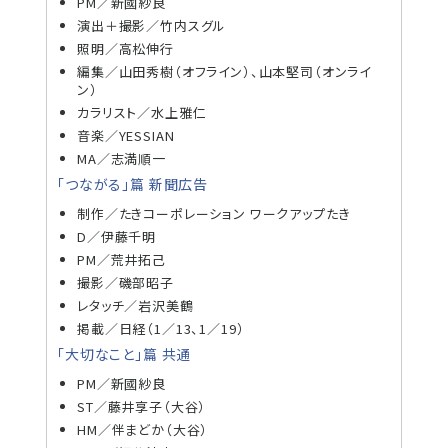
PM／新國紗良
演出＋撮影／竹内スグル
照明／高松伸行
編集／山田秀樹（オフライン）、山本堅司（オンライ
ン）
カラリスト／水上雅仁
音楽／YESSIAN
MA／志満順一
「つながる」篇 新聞広告
制作／たきコーポレーション ワークアップたき
D／伊藤千明
PM／荒井拓己
撮影／磯部昭子
レタッチ／岩沢美鶴
掲載／日経（1／13、1／19）
「大切なこと」篇 共通
PM／新國紗良
ST／藤井享子（大谷）
HM／伴まどか（大谷）