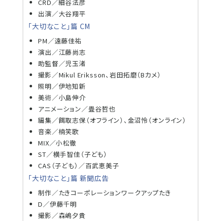
CRD／細谷法彦
出演／大谷翔平
「大切なこと」篇 CM
PM／遠藤佳祐
演出／江藤尚志
助監督／児玉渚
撮影／Mikul Eriksson、岩田拓磨（Bカメ）
照明／伊地知新
美術／小島伸介
アニメーション／畳谷哲也
編集／餌取志保（オフライン）、金沼怜（オンライン）
音楽／楠笑歌
MIX／小松徹
ST／横手智佳（子ども）
CAS（子ども）／百武恵美子
「大切なこと」篇 新聞広告
制作／たきコーポレーションワークアップたき
D／伊藤千明
撮影／森嶋夕貴