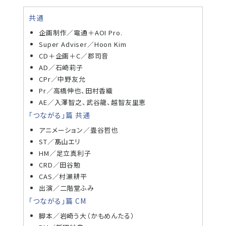
共通
企画制作／電通＋AOI Pro.
Super Adviser／Hoon Kim
CD＋企画＋C／郡司音
AD／石崎莉子
CPr／中野友允
Pr／高橋伸也、田村香織
AE／入澤智之、武谷龍、越智友里恵
「つながる」篇 共通
アニメーション／畳谷哲也
ST／髙山エリ
HM／足立真利子
CRD／田谷勉
CAS／村瀬耕平
出演／二階堂ふみ
「つながる」篇 CM
脚本／岩崎う大（かもめんたる）