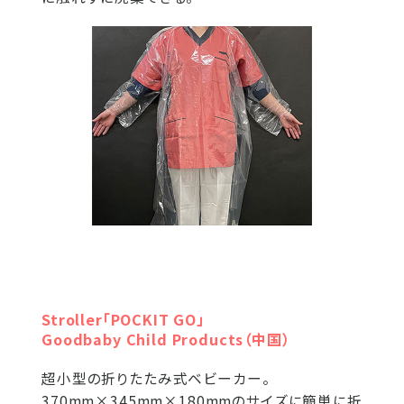
Stroller「POCKIT GO」
Goodbaby Child Products（中国）
超小型の折りたたみ式ベビーカー。
370mm×345mm×180mmのサイズに簡単に折