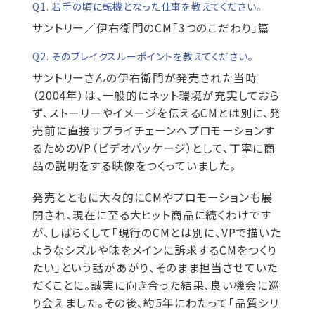
Q1. 若手の頃に転機となった仕事を教えてください。
サントリー／伊右衛門のCM「3つのこだわり」篇
Q2. そのブレイクスルーポイントを教えてください。
サントリーさんの伊右衛門が発売された当時
（2004年）は、一般的にネット環境が充実しておら
ず、ストーリーやイメージを伝えるCMとは別に、発
売前に直接サプライチェーンへプロモーションす
るためのVP（ビデオパッケージ）として、丁寧に商
品の説明をする映像をつくっていました。
発売とともに大々的にCMやプロモーションも展
開され、現在に至る大ヒット商品に続くわけです
が、しばらくして「現行のCMとは別に、VPで描いた
ようなシズルや味をメインに訴求するCMをつくり
たい」という話があがり、そのまま担当させていた
だくことに。誠実に向き合った結果、良い機会に巡
り会えました。その後、約5年にわたって「品質シリ