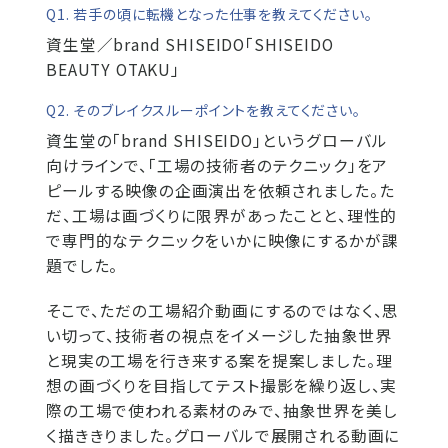
Q1. 若手の頃に転機となった仕事を教えてください。
資生堂／brand SHISEIDO「SHISEIDO
BEAUTY OTAKU」
Q2. そのブレイクスルーポイントを教えてください。
資生堂の「brand SHISEIDO」というグローバル
向けラインで、「工場の技術者のテクニック」をア
ピールする映像の企画演出を依頼されました。た
だ、工場は画づくりに限界があったことと、理性的
で専門的なテクニックをいかに映像にするかが課
題でした。
そこで、ただの工場紹介動画にするのではなく、思
い切って、技術者の視点をイメージした抽象世界
と現実の工場を行き来する案を提案しました。理
想の画づくりを目指してテスト撮影を繰り返し、実
際の工場で使われる素材のみで、抽象世界を美し
く描ききりました。グローバルで展開される動画に