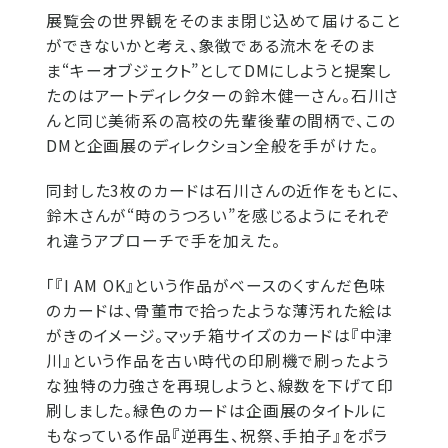
展覧会の世界観をそのまま閉じ込めて届けること
ができないかと考え、象徴である流木をそのま
ま“キーオブジェクト”としてDMにしようと提案し
たのはアートディレクターの鈴木健一さん。石川さ
んと同じ美術系の高校の先輩後輩の間柄で、この
DMと企画展のディレクション全般を手がけた。
同封した3枚のカードは石川さんの近作をもとに、
鈴木さんが“時のうつろい”を感じるようにそれぞ
れ違うアプローチで手を加えた。
「『I AM OK』という作品がベースのくすんだ色味
のカードは、骨董市で拾ったような薄汚れた絵は
がきのイメージ。マッチ箱サイズのカードは『中津
川』という作品を古い時代の印刷機で刷ったよう
な独特の力強さを再現しようと、線数を下げて印
刷しました。緑色のカードは企画展のタイトルに
もなっている作品『逆再生、祝祭、手拍子』をポラ