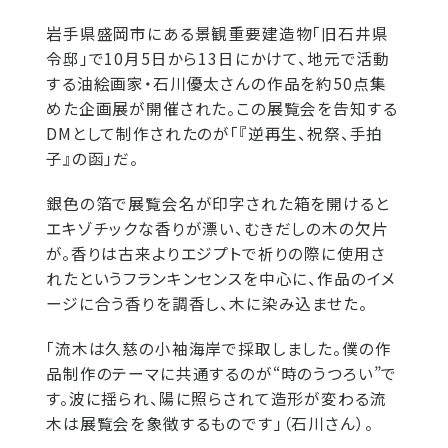
岩手県盛岡市にある景観重要建造物「旧石井県
令邸」で10月5日から13日にかけて、地元で活動
する油絵画家・石川優太さんの作品を約50点集
めた企画展が開催された。この展覧会を告知する
DMとして制作されたのが「『逆再生、祝祭、手拍
子』の函」だ。
銀色の箔で展覧会名が印字された箱を開けると
エキゾチックな香りが漂い、むきだしの木の欠片
が。香りは古来よりエジプトで祈りの際に使用さ
れたというフランキンセンスを中心に、作品のイメ
ージに合う香りを調香し、木に染み込ませた。
「流木は久慈の小袖海岸で採取しました。僕の作
品制作のテーマに共通するのが“時のうつろい”で
す。波に揺られ、陽に照らされて造形が変わる流
木は展覧会を象徴するものです」（石川さん）。