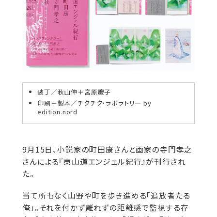
装丁／秋山伸＋宮原慶子
印刷＋製本／チクチク・ラボラトリ― by
edition.nord
9月15日、小説家の町田康さんと画家の寺門孝之
さんによる『東山道エンジェル紀行』が刊行され
た。
当て所もなく山野や町を歩き進める「追放者たる
俺」。それを付かず離れずの距離感で監視する存