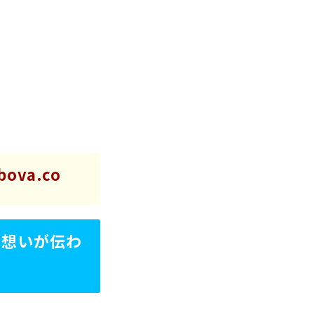
/bova.co
の想いが伝わ