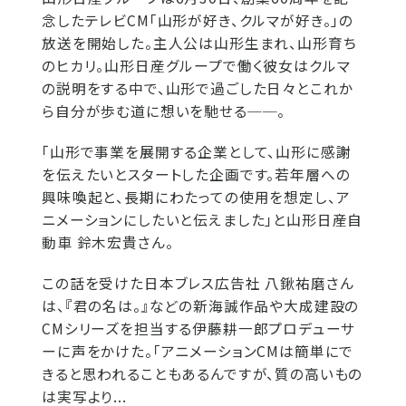
念したテレビCM「山形が好き、クルマが好き。」の
放送を開始した。主人公は山形生まれ、山形育ち
のヒカリ。山形日産グループで働く彼女はクルマ
の説明をする中で、山形で過ごした日々とこれか
ら自分が歩む道に想いを馳せる──。
「山形で事業を展開する企業として、山形に感謝
を伝えたいとスタートした企画です。若年層への
興味喚起と、長期にわたっての使用を想定し、ア
ニメーションにしたいと伝えました」と山形日産自
動車 鈴木宏貴さん。
この話を受けた日本ブレス広告社 八鍬祐磨さん
は、『君の名は。』などの新海誠作品や大成建設の
CMシリーズを担当する伊藤耕一郎プロデューサ
ーに声をかけた。「アニメーションCMは簡単にで
きると思われることもあるんですが、質の高いもの
は実写より...