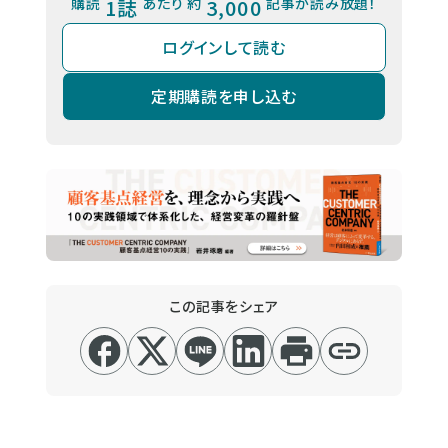
購読
1誌
あたり 約
3,000
記事が読み放題！
ログインして読む
定期購読を申し込む
この記事をシェア