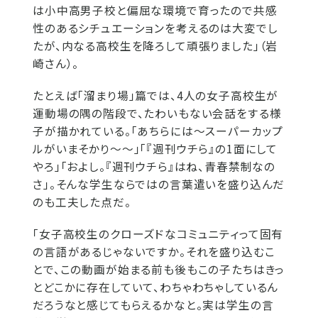
は小中高男子校と偏屈な環境で育ったので共感
性のあるシチュエーションを考えるのは大変でし
たが、内なる高校生を降ろして頑張りました」（岩
崎さん）。
たとえば「溜まり場」篇では、4人の女子高校生が
運動場の隅の階段で、たわいもない会話をする様
子が描かれている。「あちらには～スーパーカップ
ルがいまそかり～～」「『週刊ウチら』の1面にして
やろ」「およし。『週刊ウチら』はね、青春禁制なの
さ」。そんな学生ならではの言葉遣いを盛り込んだ
のも工夫した点だ。
「女子高校生のクローズドなコミュニティって固有
の言語があるじゃないですか。それを盛り込むこ
とで、この動画が始まる前も後もこの子たちはきっ
とどこかに存在していて、わちゃわちゃしているん
だろうなと感じてもらえるかなと。実は学生の言