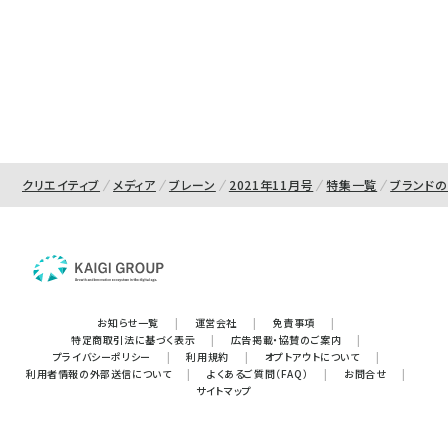
クリエイティブ
メディア
ブレーン
2021年11月号
特集一覧
ブランド
お知らせ一覧
|
運営会社
|
免責事項
|
特定商取引法に基づく表示
|
広告掲載・協賛のご案内
|
プライバシーポリシー
|
利用規約
|
オプトアウトについて
|
利用者情報の外部送信について
|
よくあるご質問（FAQ）
|
お問合せ
|
サイトマップ