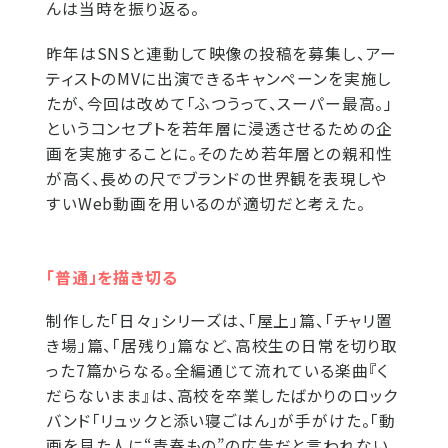
んは当時を振り返る。
昨年はSNSと連動して映像の投稿を募集し、アー
ティストのMVに出演できるキャンペーンを実施し
たが、今回は改めて「ふつうって、スーパー最高。」
というコンセプトを若年層に浸透させるための企
画を実施することに。そのため若年層との親和性
が高く、長めの尺でブランドの世界観を表現しや
すいWeb動画を用いるのが適切だと考えた。
「普通」を描き切る
制作した「日々」シリーズは、「屋上」篇、「チャリ置
き場」篇、「居残り」篇など、高校生の日常を切り取
った7篇からなる。全編通じて流れている楽曲『く
だらないまま』は、高校を卒業したばかりのロック
バンド「リュックと添い寝ごはん」が手がけた。「動
画を見た人に“青春もの”の広告だと言われない