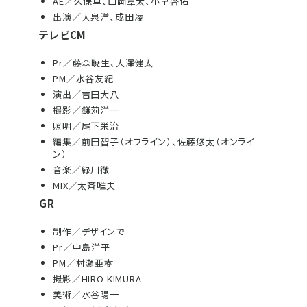
AE／久保卓、山岡章太、小早啓佑
出演／大泉洋、成田凌
テレビCM
Pr／藤森暁生、大澤健太
PM／水谷友紀
演出／吉田大八
撮影／鎌苅洋一
照明／尾下栄治
編集／前田智子（オフライン）、佐藤悠太（オンライ
ン）
音楽／緑川徹
MIX／太斉唯夫
GR
制作／デザインで
Pr／中島洋平
PM／村瀬亜樹
撮影／HIRO KIMURA
美術／水谷陽一