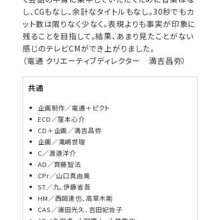
し、CGもなし、余計なタイトルもなし。30秒でもカ
ット数は限りなく少なく。表現よりも事実が印象に
残ることを目指して。結果、あまり見たことがない
感じのテレビCMができ上がりました。
（電通 クリエーティブディレクター 満吉昌弥）
共通
企画制作／電通＋ピクト
ECD／窪本心介
CD＋企画／満吉昌弥
企画／滝嶋世理
C／渡邉洋介
AD／齊藤智法
CPr／山口真由美
ST／九、伊藤省吾
HM／西岡達也、高草木剛
CAS／浦田光久、吉田妃佐子