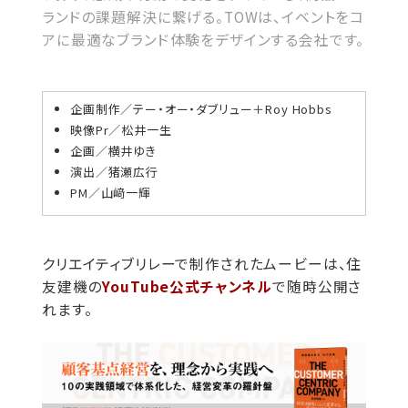
ランドの課題解決に繋げる。TOWは、イベントをコ
アに最適なブランド体験をデザインする会社です。
企画制作／テー・オー・ダブリュー＋Roy Hobbs
映像Pr／松井一生
企画／横井ゆき
演出／猪瀬広行
PM／山﨑一輝
クリエイティブリレーで制作されたムービーは、住
友建機の
YouTube公式チャンネル
で随時公開さ
れます。