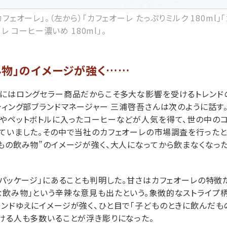
フェオーレ」。（左から）「カフェオーレ たっぷりミルク 180ml」
ーレ コーヒー濃いめ 180ml」。
み物」のイメージが強く……
にはロングセラー商品だからこそ多大な影響を受けるトレンド
ティング部ブランドマネージャー 三浦啓吾さんは次のように話す
やペットボトルに入ったコーヒーなどが人気を得て、世の中の
ていました。その中で当社のカフェオーレの市場調査を行ったと
もの飲み物”のイメージが強く、大人になってから飲まなくなっ
「パッケージ」にあることも判明した。甘さはカフェオーレの特徴
飲み物」という辛辣な意見も出たという。象徴的なストライプ
ンドゆえにイメージが強く、ひと目で「子どものときに飲んだ
ける人も多数いることが浮き彫りになった。